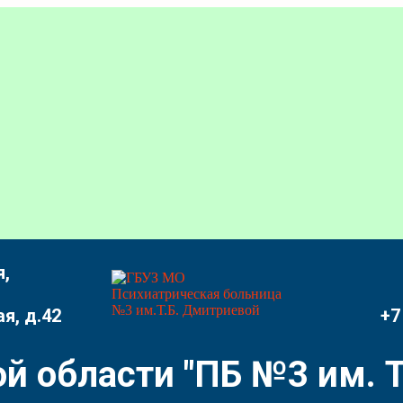
,
я, д.42
+7
й области "ПБ №3 им. Т