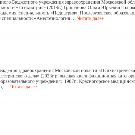
енного Бюджетного учреждения здравоохранения Московской обл
ности «Психиатрия» (2019г.) Гришанова Ольга Юрьевна Год ок
кадемия, специальность «Педиатрия»; Послевузовское образовани
по специальности «Анестезиология …
Читать далее
реждения здравоохранения Московской области «Психиатрическ
стринского дела» (2023г.);, высшая квалификационная категори
бразовательного учреждения: 1987г., Красногорское медицинско
ва, …
Читать далее