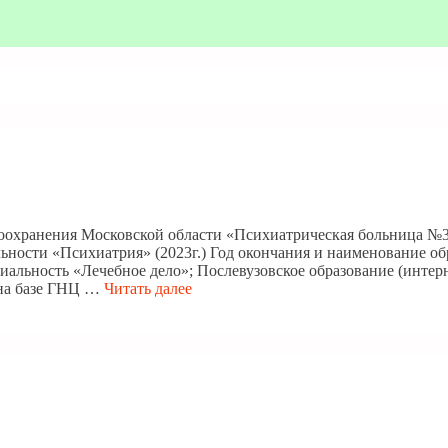
воохранения Московской области «Психиатрическая больница №
ьности «Психиатрия» (2023г.) Год окончания и наименование об
альность «Лечебное дело»; Послевузовское образование (интерн
 на базе ГНЦ …
Читать далее