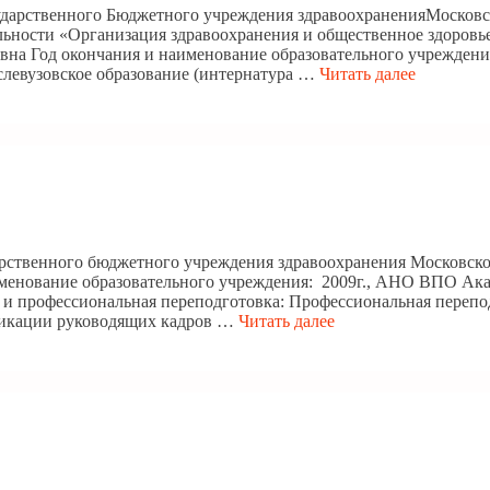
сударственного Бюджетного учреждения здравоохраненияМосковс
ьности «Организация здравоохранения и общественное здоровье
вна Год окончания и наименование образовательного учреждени
слевузовское образование (интернатура …
Читать далее
арственного бюджетного учреждения здравоохранения Московско
именование образовательного учреждения: 2009г., АНО ВПО А
 и профессиональная переподготовка: Профессиональная пере
фикации руководящих кадров …
Читать далее