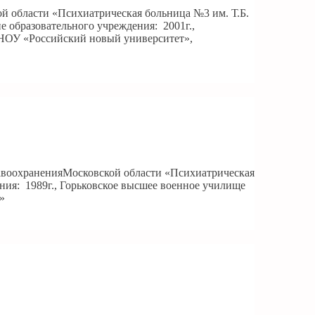
й области «Психиатрическая больница №3 им. Т.Б.
 образовательного учреждения: 2001г.,
, НОУ «Российский новый университет»,
равоохраненияМосковской области «Психиатрическая
ия: 1989г., Горьковское высшее военное училище
»