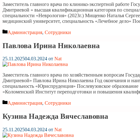
Заместитель главного врача по клинико-экспертной работе Го
Дмитриевой » высшая квалификационная категория по специал
специальности «Неврология» (2023г.) Мищенко Наталья Сергее
медицинский университет, специальность «Лечебное дело» По
Рубрики
Администрация
,
Сотрудники
Павлова Ирина Николаевна
25.11.2025
04.03.2024
от
Nat
Заместитель главного врача по хозяйственным вопросам Госуд
Дмитриевой» Павлова Ирина Николаевна Год окончания и на
специальность «Юриспруденция» Послевузовское образование
«Коломенский Институт переподготовки и повышения квали
Рубрики
Администрация
,
Сотрудники
Кузина Надежда Вячеславовна
25.11.2025
04.03.2024
от
Nat