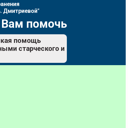
ранения
. Дмитриевой"
 Вам помочь
еская помощь
ьными старческого и