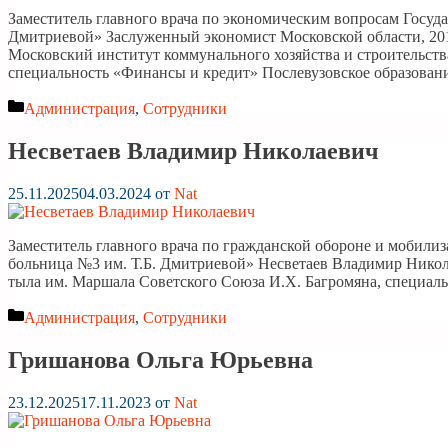
Заместитель главного врача по экономическим вопросам Госуд
Дмитриевой» Заслуженный экономист Московской области, 2011
Московский институт коммунального хозяйства и строительства
специальность «Финансы и кредит» Послевузовское образова
Рубрики
Администрация
,
Сотрудники
Несветаев Владимир Николаевич
25.11.2025
04.03.2024
от
Nat
Заместитель главного врача по гражданской обороне и мобил
больница №3 им. Т.Б. Дмитриевой» Несветаев Владимир Никол
тыла им. Маршала Советского Союза И.Х. Багромяна, специаль
Рубрики
Администрация
,
Сотрудники
Гришанова Ольга Юрьевна
23.12.2025
17.11.2023
от
Nat