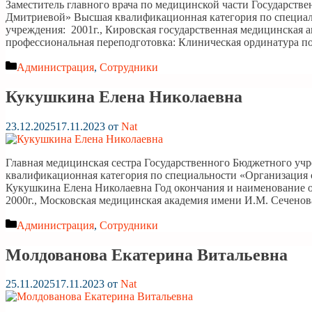
Заместитель главного врача по медицинской части Государств
Дмитриевой» Высшая квалификационная категория по специаль
учреждения: 2001г., Кировская государственная медицинская а
профессиональная переподготовка: Клиническая ординатура 
Рубрики
Администрация
,
Сотрудники
Кукушкина Елена Николаевна
23.12.2025
17.11.2023
от
Nat
Главная медицинская сестра Государственного Бюджетного уч
квалификационная категория по специальности «Организация се
Кукушкина Елена Николаевна Год окончания и наименование о
2000г., Московская медицинская академия имени И.М. Сечено
Рубрики
Администрация
,
Сотрудники
Молдованова Екатерина Витальевна
25.11.2025
17.11.2023
от
Nat