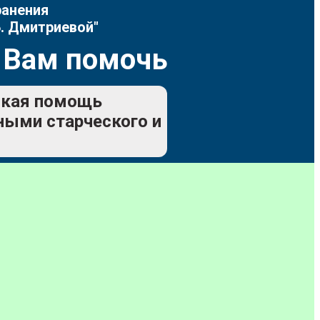
ранения
. Дмитриевой"
 Вам помочь
еская помощь
ьными старческого и