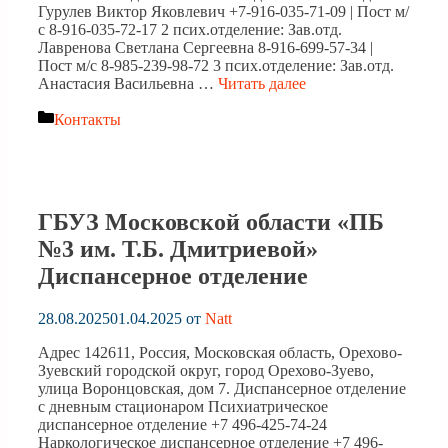
Гурулев Виктор Яковлевич +7-916-035-71-09 | Пост м/
с 8-916-035-72-17 2 псих.отделение: Зав.отд.
Лавренова Светлана Сергеевна 8-916-699-57-34 |
Пост м/с 8-985-239-98-72 3 псих.отделение: Зав.отд.
Анастасия Васильевна …
Читать далее
Рубрики
Контакты
ГБУЗ Московской области «ПБ
№3 им. Т.Б. Дмитриевой»
Диспансерное отделение
28.08.2025
01.04.2025
от
Natt
Адрес 142611, Россия, Московская область, Орехово-
Зуевский городской округ, город Орехово-Зуево,
улица Воронцовская, дом 7. Диспансерное отделение
с дневным стационаром Психиатрическое
диспансерное отделение +7 496-425-74-24
Наркологическое диспансерное отделение +7 496-