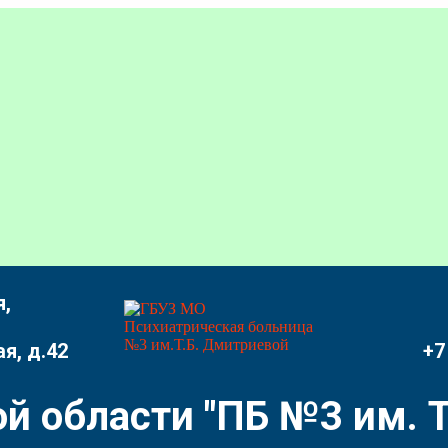
,
я, д.42
+7
й области "ПБ №3 им. Т