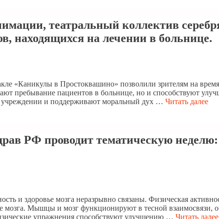
 анимации, театральный коллектив сереб
в, находящихся на лечении в больнице.
кле «Каникулы в Простоквашино» позволили зрителям на время 
вают пребывание пациентов в больнице, но и способствуют улу
ом учреждении и поддерживают моральный дух …
Читать далее
здрав РФ проводит тематическую неделю
ость и здоровье мозга неразрывно связаны. Физическая активно
е мозга. Мышцы и мозг функционируют в тесной взаимосвязи, о
физические упражнения способствуют улучшению …
Читать далее