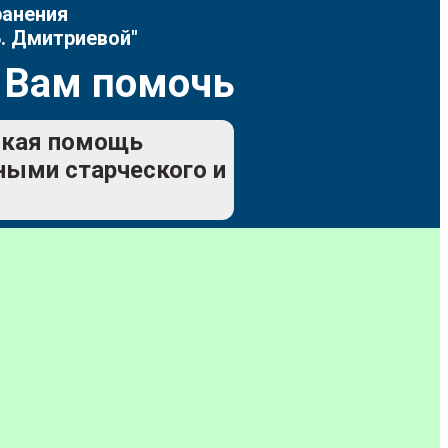
ранения
. Дмитриевой"
 Вам помочь
еская помощь
ьными старческого и