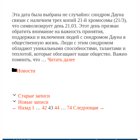
Эта дата была выбрана не случайно: синдром Дауна
связан с наличием трех копий 21-й хромосомы (21/3),
что символизирует день 21.03. Этот день призван
обратить внимание на важность принятия,
поддержки и включения людей с синдромом Дауна в
общественную жизнь. Люди с этим синдромом
обладают уникальными способностями, талантами и
теплотой, которые обогащают наше общество. Важно
помнить, что …
Читать далее
Рубрики
Новости
Старые записи
Новые записи
Страница
Страница
Страница
Страница
Страница
←
Назад
1
…
42
43
44
…
74
Следующая
→