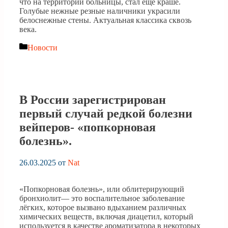
что на территории больницы, стал ещё краше.
Голубые нежные резные наличники украсили
белоснежные стены. Актуальная классика сквозь
века.
Рубрики
Новости
В России зарегистрирован
первый случай редкой болезни
вейперов- «попкорновая
болезнь».
26.03.2025
от
Nat
«Попкорновая болезнь», или облитерирующий
бронхиолит— это воспалительное заболевание
лёгких, которое вызвано вдыханием различных
химических веществ, включая диацетил, который
используется в качестве ароматизатора в некоторых