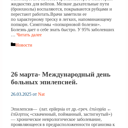
жидкостях для вейпов. Мелкие дыхательные пути
(бронхиолы) воспаляются, покрываются рубцами и
перестают работать.Врачи заметили ее
по характерному треску в легких, напоминающему
попкорн. Симптомы «попкорновой болезни».
Болезнь дает о себе знать быстро. У 95% заболевших
…
Читать далее
Рубрики
Новости
26 марта- Международный день
больных эпилепсией.
26.03.2025
от
Nat
Эпилепсия— (лат. epilepsia от др.-греч. ἐπιληψία ←
ἐπίληπτος «схваченный, пойманный, застигнутый»)
— хроническое неврологическое заболевание,
проявляющееся в предрасположенности организма к