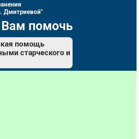
ранения
. Дмитриевой"
 Вам помочь
еская помощь
ьными старческого и