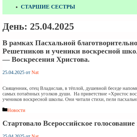
СТАРШИЕ СЕСТРЫ
День:
25.04.2025
В рамках Пасхальной благотворительно
Решетников и ученики воскресной школ
— Воскресения Христова.
25.04.2025
от
Nat
Священник, отец Владислав, в тёплой, душевной беседе напомн
самых потаённых уголков души. На приветствие «Христос вос
учеников воскресной школы. Они читали стихи, пели пасхаль
Рубрики
Новости
Стартовало Всероссийское голосование 
25.04.2025
от
Nat