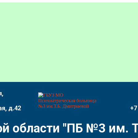
,
я, д.42
+7
й области "ПБ №3 им. Т