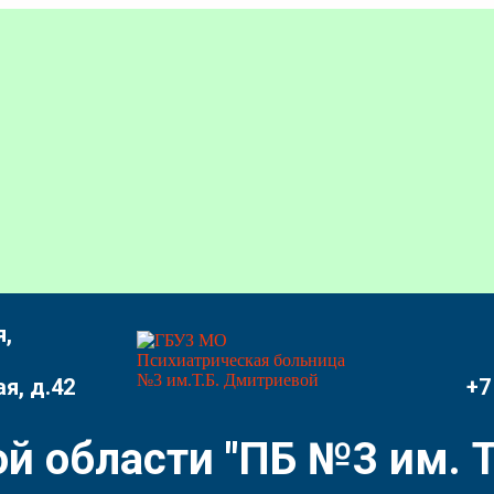
,
я, д.42
+7
й области "ПБ №3 им. Т