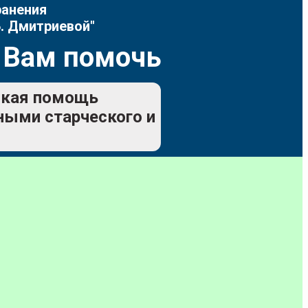
ранения
. Дмитриевой"
 Вам помочь
еская помощь
ьными старческого и