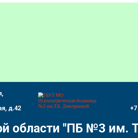
,
я, д.42
+7
й области "ПБ №3 им. Т