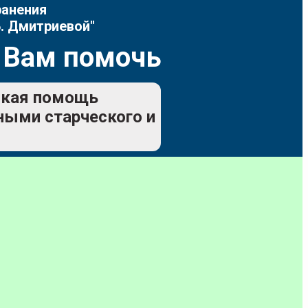
ранения
. Дмитриевой"
 Вам помочь
еская помощь
ьными старческого и