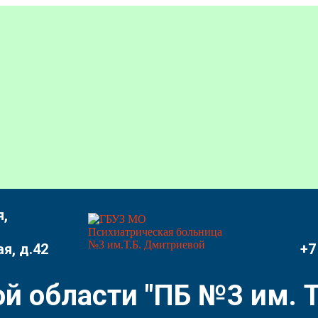
,
я, д.42
+7
й области "ПБ №3 им. Т