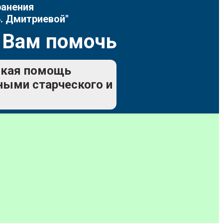
ранения
. Дмитриевой"
 Вам помочь
еская помощь
ьными старческого и