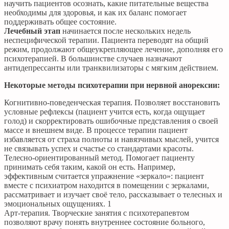
научить пациентов осознать, какие питательные вещества
необходимы для здоровья, и как их баланс помогает
поддерживать общее состояние.
Лечебный этап
начинается после нескольких недель
неспецифической терапии. Пациента переводят на общий
режим, продолжают общеукрепляющее лечение, дополняя его
психотерапией. В большинстве случаев назначают
антидепрессанты или транквилизаторы с мягким действием.
Некоторые методы психотерапии при нервной анорексии:
Когнитивно-поведенческая терапия. Позволяет восстановить
условные рефлексы (пациент учится есть, когда ощущает
голод) и скорректировать ошибочные представления о своей
массе и внешнем виде. В процессе терапии пациент
избавляется от страха полноты и навязчивых мыслей, учится
не связывать успех и счастье со стандартами красоты.
Телесно-ориентированный метод. Помогает пациенту
принимать себя таким, какой он есть. Например,
эффективным считается упражнение «зеркало»: пациент
вместе с психиатром находится в помещении с зеркалами,
рассматривает и изучает своё тело, рассказывает о телесных и
эмоциональных ощущениях. 1
Арт-терапия. Творческие занятия с психотерапевтом
позволяют врачу понять внутреннее состояние больного,