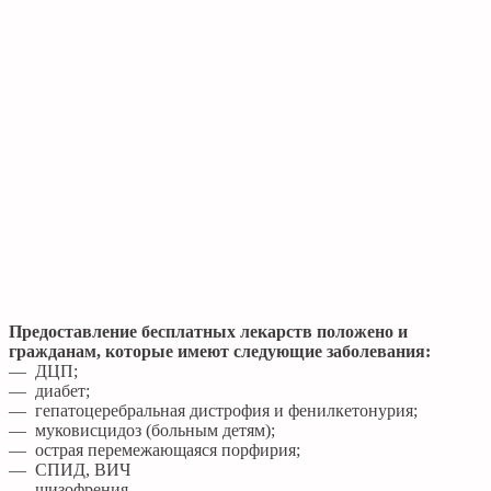
Предоставление бесплатных лекарств положено и
гражданам, которые имеют следующие заболевания:
— ДЦП;
— диабет;
— гепатоцеребральная дистрофия и фенилкетонурия;
— муковисцидоз (больным детям);
— острая перемежающаяся порфирия;
— СПИД, ВИЧ
— шизофрения