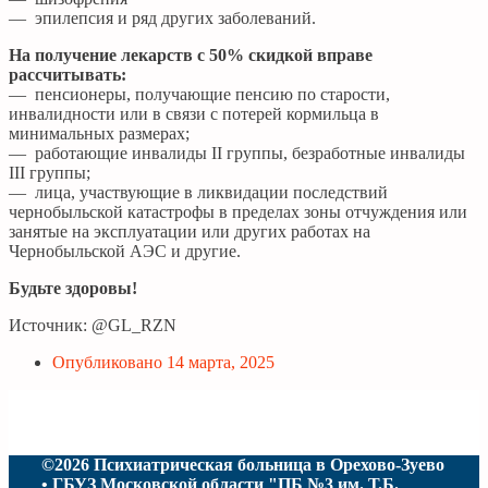
— эпилепсия и ряд других заболеваний.
На получение лекарств с 50% скидкой вправе
рассчитывать:
— пенсионеры, получающие пенсию по старости,
инвалидности или в связи с потерей кормильца в
минимальных размерах;
— работающие инвалиды II группы, безработные инвалиды
III группы;
— лица, участвующие в ликвидации последствий
чернобыльской катастрофы в пределах зоны отчуждения или
занятые на эксплуатации или других работах на
Чернобыльской АЭС и другие.
Будьте здоровы!
Источник: @GL_RZN
Опубликовано
14 марта, 2025
©2026 Психиатрическая больница в Орехово-Зуево
• ГБУЗ Московской области "ПБ №3 им. Т.Б.