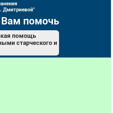
ранения
. Дмитриевой"
 Вам помочь
еская помощь
ьными старческого и