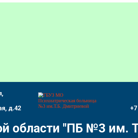
,
я, д.42
+7
й области "ПБ №3 им. Т