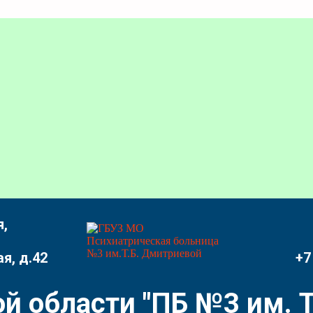
,
я, д.42
+7
й области "ПБ №3 им. Т