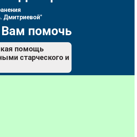
ранения
. Дмитриевой"
 Вам помочь
еская помощь
ьными старческого и